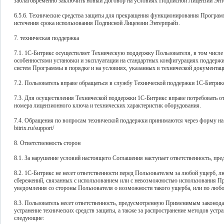
заблаговременно заключить новый Договор на условиях Подписной Лицензии Энте
6.5.6. Технические средства защиты для прекращения функционирования Программ
истечения срока использования Подписной Лицензии Энтерпрайз.
7. техническая поддержка
7.1. 1С-Битрикс осуществляет Техническую поддержку Пользователя, в том числе
особенностями установки и эксплуатации на стандартных конфигурациях поддерж
систем Программы в порядке и на условиях, указанных в технической документаци
7.2. Пользователь вправе обращаться в службу Технической поддержки 1С-Битрик
7.3. Для осуществления Технической поддержки 1С-Битрикс вправе потребовать 
номера лицензионного ключа и технических характеристик оборудования.
7.4. Обращения по вопросам технической поддержки принимаются через форму на с
bitrix.ru/support/
8. Ответственность сторон
8.1. За нарушение условий настоящего Соглашения наступает ответственность, п
8.2. 1С-Битрикс не несет ответственности перед Пользователем за любой ущерб,
сбережений, связанных с использованием или с невозможностью использования Пр
уведомления со стороны Пользователя о возможности такого ущерба, или по любо
8.3. Пользователь несет ответственность, предусмотренную Применимым законода
устранение технических средств защиты, а также за распространение методов устр
следующие: