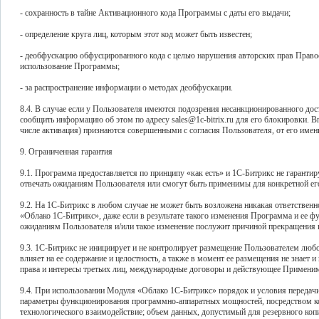
- сохранность в тайне Активационного кода Программы с даты его выдачи;
- определение круга лиц, которым этот код может быть известен;
- деобфускацию обфусцированного кода с целью нарушения авторских прав Правоо
использование Программы;
- за распространение информации о методах деобфускации.
8.4. В случае если у Пользователя имеются подозрения несанкционированного дос
сообщить информацию об этом по адресу sales@1c-bitrix.ru для его блокировки. В
числе активация) признаются совершенными с согласия Пользователя, от его имени
9. Ограниченная гарантия
9.1. Программа предоставляется по принципу «как есть» и 1С-Битрикс не гарантир
отвечать ожиданиям Пользователя или смогут быть применимы для конкретной его
9.2. На 1С-Битрикс в любом случае не может быть возложена никакая ответствен
«Облако 1С-Битрикс», даже если в результате такого изменения Программа и ее 
ожиданиям Пользователя и/или такое изменение послужит причиной прекращения
9.3. 1С-Битрикс не инициирует и не контролирует размещение Пользователем лю
влияет на ее содержание и целостность, а также в момент ее размещения не знает 
права и интересы третьих лиц, международные договоры и действующее Применим
9.4. При использовании Модуля «Облако 1С-Битрикс» порядок и условия передач
параметры функционирования программно-аппаратных мощностей, посредством к
технологического взаимодействие; объем данных, допустимый для резервного ко