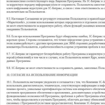
возможностями соответствующего вида Лицензии Программы. На 1С-Битрикс в лю
за корректную передачу информации и/или ее сохранность. Пользователь самосто
ключ шифрования недоступен для 1С-Битрикс, в связи с этим ответственность за 
исключительно на Пользователя.
9.5. Настоящее Соглашение не регулирует отношения Пользователя и правооблада
«Маркетплейс», условия использования которых определяются в отдельном согла
не несет ответственности за корректную работу, объем функций указанных компоне
ожиданиям Пользователя.
9.6. Если при использовании Программы будут обнаружены ошибки, 1С-Битрикс п
короткие сроки. Стороны соглашаются, что точное определение срока устранения 
тесно взаимодействует с другими программами для ЭВМ сторонних разработчиков
компьютера Пользователя, и работоспособность и время устранения проблем в пол
9.7. 1С-Битрикс не гарантирует бесперебойную работу Программы и корректную у
версий (обновлений) в том числе в случаях, если Пользователь меняет Ядро, компон
данных Программы.
9.8. 1С-Битрикс не несет ответственности за сохранность данных, занесенных Пол
10. СОГЛАСИЕ НА ИСПОЛЬЗОВАНИЕ ИНФОРМАЦИИ
10.1. Пользователь настоящим уведомлен и соглашается с тем, что Компания 1С-Би
использовать диагностическую, техническую, сопутствующую информацию и инф
помимо прочего, уникальные идентификаторы системы или аппаратного обеспечен
системном программном обеспечении и приложениях, дополнительных устройствах
функциональных возможностей Программы, проблемах в работе Программы и/или 
того, чтобы предоставлять и улучшать Программу, облегчать доставку обновлени
связанных с Программой (если такие предоставляются). Компания 1С-Битрикс мо