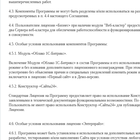
вышеперечисленных работ.
4.3. Компоненты Программы не могут быть разделены и/или использоваться на ра
предусмотренных в п. 4.4 настоящего Соглашения.
4.4. Пользователям лицензии «Бизнес» при наличии модуля "Веб-кластер" предос
два Сервера веб-кластера для обеспечения работоспособности и функционировани
в совокупности.
4.5. Особые условия использования компонентов Программы:
4.5.1. Модуль «Облако 1С-Битрикс».
Включение Модуля «Облако 1С-Битрикс» в состав Программы и его использование
режиме и без взимания дополнительного лицензионного вознаграждения. При этом
усмотрению без объяснения причин и специальных уведомлений изменить режим и
включается в лицензию «Первый сайт» и в Демо-версию.
4.5.2. Конструктор «Сайты24».
Стандартная Лицензия на Программу предоставляет право на использование Констр
заявленными в технической документации функциональными возможностями. По о
Пользователь не имеет право использовать Конструктор «Сайты24» для публикаци
Лицензии.
4.6. Особые условия использования лицензии «Энтерпрайз»:
4.6.1. Программа может быть установлена и использоваться на дополнительных к
разработке, тестированию и/или наполнению Сайта при условии отсутствия любого 