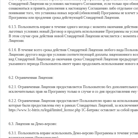
Стандартной Лицензии на условиях настоящего Соглашения, если только при обн
ознакомиться и принять дополнения к настоящему Соглашению либо отдельное со
понимание того, что установка новых версий (обновлений) Программы не влечет з
Программы или продления срока действующей Стандартной Лицензии.
6.1.5. Пользователь вправе в течение одного месяца с момента окончания действ
льготных условиях новый Договор и продлить использование Программы на услов
В этом случае срок действия новой Стандартной Лицензии исчисляется с момента
Лицензии.
6.1.6. В течение всего срока действия Стандартной Лицензии любого вида Пользо
Лицензию другого вида при условии соответствующей доплаты лицензионного воз
вид Стандартной Лицензии до окончания срока Стандартной Лицензии предыдущего
указанного периода Пользователь имеет право продолжить использование нового 
6.2. Ограниченная Лицензия:
6.2.1. Ограниченная Лицензия предоставляется Пользователю без дополнительного
исключительных прав на Программу только в случае и со дня предоставления ему
6.2.2. Ограниченная Лицензия предоставляет Пользователю право на использова
которые были предоставлены ему в рамках Стандартных Лицензий, за исключение
https://www.1c-bitrix.ru/legal/limited_license.php 1С-Битрикс оставляет за собой 
6.3. Лицензия на Демо-версию:
6.3.1. Пользователь вправе использовать Демо-версию Программы в течение устан
вознаграждения (безвозмездно).