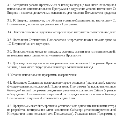
3.2. Алгоритмы работы Программы и ее исходные коды (в том числе их части) яв
использование или использование Программы в нарушение условий настоящего Со
Битрикс и является достаточным основанием для лишения Пользователя предост
3.3. 1С-Битрикс гарантирует, что обладает всеми необходимыми по настоящему С
Пользователю, включая документацию к Программе.
3.4. Ответственность за нарушение авторских прав наступает в соответствии с 
3.5. Настоящим Соглашением Пользователю не предоставляются никакие права на
1С-Битрикс и/или его партнеров.
3.6. Пользователь не может ни при каких условиях удалять или изменять внешний 
на товарные знаки или патенты, указанные в Программе.
3.7. Для защиты авторских прав и ограничения использования Программы Правооб
защиты, в том числе обфусцированный код и Активационный код.
4. Условия использования программы и ограничения
4.1. Настоящее Соглашение предоставляет право установки (инсталляции), запуск
функциональных возможностей. Пользователю Программы (за исключением лиценз
базе одной копии Программы создать неограниченное количество Сайтов (в рамк
и базу данных. Пользователю лицензии «Старт» предоставляется право на базе од
Пользователю лицензии «Первый сайт» - один Сайт.
4.2. Программа может быть временно установлена на дополнительный компьютер 
по разработке, тестированию и/или наполнению Сайта при условии отсутствия любо
Интернет или извне локальной сети Пользователя). Указанная копия Программы д