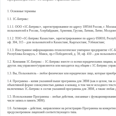
1. Основные термины
1.1. 1С-Битрикс:
1.1.1. ООО «1С-Битрикс», зарегистрированное по адресу 109544 Россия, г. Москва, б
пользователей в России, Азербайджане, Армении, Грузии, Латвии, Литве, Молдове
1.1.2. ТОО «1С-Битрикс Казахстан», зарегистрированное по адресу 050010, Респуб
оф. 304, 315 – для пользователей в Казахстане, Кыргызстане, Узбекистане;
1.1.3. Иностранное информационно-технологическое унитарное предприятие «1С-Би
Республика Беларусь, г. Минск, пр-т Победителей, д. 59, оф. 410 – для пользовател
1.2. Компания 1С-Битрикс – 1С-Битрикс вместе со всеми юридическими лицами, к
других лиц управляют/управляются или находятся под общим с 1С-Битрикс упра
1.3. Вы, Пользователь – любое физическое или юридическое лицо, которые прио
1.4. Программа – копия указанной выше программы для ЭВМ (как в целом, так и 
объективной форме совокупностью данных и команд, в том числе исходного текста
включенных 1С-Битрикс в состав указанной программы для ЭВМ, а также любая д
1.5. Использование Программы – любые действия, связанные с функционирование
числе запись в память ЭВМ).
1.6. Активация – действие, направленное на регистрацию Программы на конкретно
предусмотренном лицензией соответствующего типа.