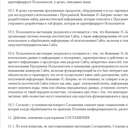
идентифицирует Пользователя, в целях, описанных выше.
10.2. В целях улучшения программных продуктов, оборудования и услуг партнер
для последующего использования с Программой, Компания 1С-Битрикс может так
разработчикам набор диагностической информации, которая относится к Программ
стороннего разработчика в той форме, которая не идентифицирует Пользователя.
10.3. Пользователь настоящим уведомлен и соглашается с тем, что Компания 1С-
организации системы помощи посетителям Сайта, а также информирования об осо
использовать и обрабатывать информацию об использовании Сайта, включая в том
загрузки/генерации/отклика Сайта.
10.4. Пользователь настоящим уведомлен и соглашается с тем, что Компания 1С-Би
использовать данные и информацию о посещениях, характеристиках и действиях п
прочего информацию о просмотрах ими разделов Сайта, конкретных новостей, тов
использования Программы Пользователем и повышения удовлетворенности посетите
повышения конверсии Сайта, включая функционирующий на его базе интернет-маг
обязательство и гарантирует, что он не осуществляет какое-либо разглашение, пу
полученной информации. Компания 1С-Битрикс не отслеживает, не собирает и не
личность посетителей Сайта (такую как имя, адрес электронной почты, информацию
может изменить виды, типы или объемы передаваемых данных, установив соотве
отказаться от такой передачи полностью, соглашаясь при этом с тем, что некот
частично либо полностью могут измениться или перестать функционировать в пр
10.5. Согласие с условиями настоящего Соглашения означает ваше ознакомление 
которая всегда обрабатывается по правилам Политики конфиденциальности, расположе
11. Действие, изменение и расторжение СОГЛАШЕНИЯ
11.1. По всем вопросам, не урегулированным настоящим Соглашением, Стороны