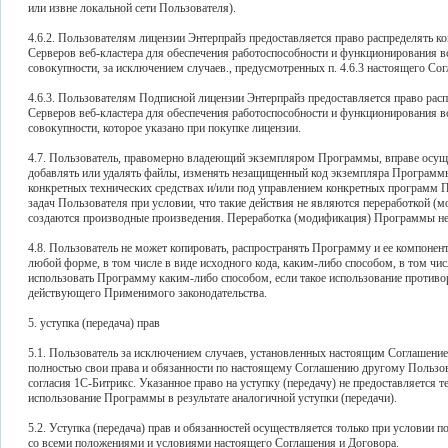
или извне локальной сети Пользователя).
4.6.2. Пользователям лицензии Энтерпрайз предоставляется право распределять 
Серверов веб-кластера для обеспечения работоспособности и функционирования в
совокупности, за исключением случаев., предусмотренных п. 4.6.3 настоящего Со
4.6.3. Пользователям Подписной лицензии Энтерпрайз предоставляется право рас
Серверов веб-кластера для обеспечения работоспособности и функционирования в
совокупности, которое указано при покупке лицензии.
4.7. Пользователь, правомерно владеющий экземпляром Программы, вправе осущест
добавлять или удалять файлы, изменять незащищенный код экземпляра Программ
конкретных технических средствах и/или под управлением конкретных программ П
задач Пользователя при условии, что такие действия не являются переработкой (мо
создаются производные произведения. Переработка (модификация) Программы не
4.8. Пользователь не может копировать, распространять Программу и ее компонен
любой форме, в том числе в виде исходного кода, каким-либо способом, в том чис
использовать Программу каким-либо способом, если такое использование против
действующего Применимого законодательства.
5. уступка (передача) прав
5.1. Пользователь за исключением случаев, установленных настоящим Соглашением
полностью свои права и обязанности по настоящему Соглашению другому Пользов
согласия 1С-Битрикс. Указанное право на уступку (передачу) не предоставляется 
использование Программы в результате аналогичной уступки (передачи).
5.2. Уступка (передача) прав и обязанностей осуществляется только при условии 
со всеми положениями и условиями настоящего Соглашения и Договора.