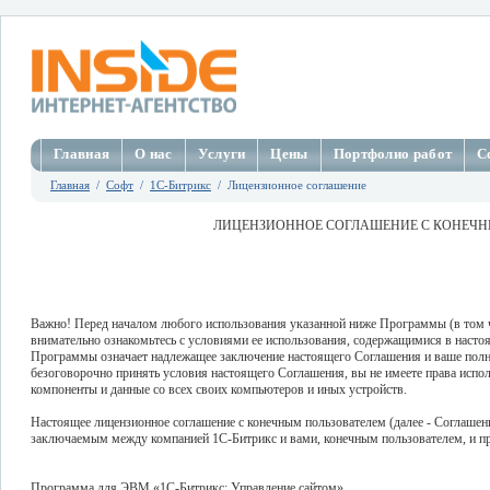
Главная
О нас
Услуги
Цены
Портфолио работ
С
Главная
/
Софт
/
1C-Битрикс
/ Лицензионное соглашение
ЛИЦЕНЗИОННОЕ СОГЛАШЕНИЕ С КОНЕЧН
Важно! Перед началом любого использования указанной ниже Программы (в том чис
внимательно ознакомьтесь с условиями ее использования, содержащимися в наст
Программы означает надлежащее заключение настоящего Соглашения и ваше полное
безоговорочно принять условия настоящего Соглашения, вы не имеете права испол
компоненты и данные со всех своих компьютеров и иных устройств.
Настоящее лицензионное соглашение с конечным пользователем (далее - Соглашен
заключаемым между компанией 1С-Битрикс и вами, конечным пользователем, и п
Программа для ЭВМ «1С-Битрикс: Управление сайтом»