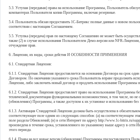
5.3. Уступая (передавая) права на использование Программы, Пользователь обязу
компьютерах Пользователя копии Программы, включая резервные.
5.4. Пользователь обязан предоставить 1С-Битрикс полные данные о новом пользо
соответствии с настоящим Соглашением.
5.5. Уступка (передача) прав по настоящему Соглашению не может быть осуществлен
также (2) в случае использования Пользователем Демо-версии или NFR-Лицензии,
отчуждение прав.
6. Лицензии, их виды, сроки дейстия И ОСОБЕННОСТИ ПРИМЕНЕНИЯ
6.1. Стандартная Лицензия:
6.1.1. Стандартная Лицензия предоставляется на основании Договора на срок один 
Договором. По окончании указанного срока Пользователь вправе продолжить ис
Лицензии, либо заключить новый договор и продлить использование Программы на
6.1.2. Стандартная Лицензия предоставляет право на использование Программы бе
технической документации функциональными возможностями, в том числе, но не 
(обновлениях) Программы, а также доступом к их установке и использованию без
6.1.3. Активация Стандартной Лицензии должна быть осуществлена в обязательно
соответствующее поле одним из следующих способов: (а) на соответствующем эт
поле раздела Обновлений; (в) в сети Интернет по адресу http://www.1c-bitrix.ru/supp
произведена в течение срока, установленного по указанному выше адресу в сети И
этого периода.
6.1.4. Права на все новые версии (обновления) Программы предоставляются Польз