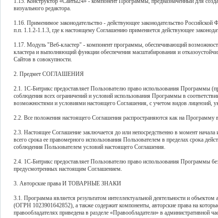
1.15. Конструктор «Сайты24» - компонент Программы, предназначенный для созд
визуального редактора.
1.16. Применимое законодательство - действующее законодательство Российской 
п.п. 1.1.2-1.1.3, где к настоящему Соглашению применяется действующее законода
1.17. Модуль "Веб-кластер" - компонент программы, обеспечивающий возможнос
кластера и выполняющий функции обеспечения масштабирования и отказоустойчи
Сайтов в совокупности.
2. Предмет СОГЛАШЕНИЯ
2.1. 1С-Битрикс предоставляет Пользователю право использования Программы (
соблюдения всех ограничений и условий использования Программы в соответстви
возможностями и условиями настоящего Соглашения, с учетом видов лицензий, ук
2.2. Все положения настоящего Соглашения распространяются как на Программу в 
2.3. Настоящее Соглашение заключается до или непосредственно в момент начала
всего срока ее правомерного использования Пользователем в пределах срока дейст
соблюдения Пользователем условий настоящего Соглашения.
2.4. 1С-Битрикс предоставляет Пользователю право использования Программы без
предусмотренных настоящим Соглашением.
3. Авторские права И ТОВАРНЫЕ ЗНАКИ
3.1. Программа является результатом интеллектуальной деятельности и объектом 
(ОГРН 1023901642852), а также содержит компоненты, авторские права на котор
правообладателях приведена в разделе «Правообладатели» в административной ч