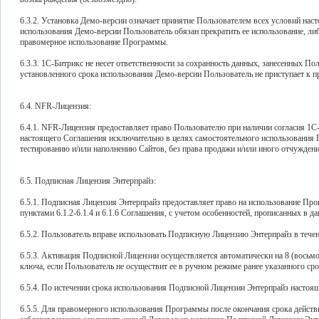
6.3.2. Установка Демо-версии означает принятие Пользователем всех условий нас
использования Демо-версии Пользователь обязан прекратить ее использование, л
правомерное использование Программы.
6.3.3. 1С-Битрикс не несет ответственности за сохранность данных, занесенных По
установленного срока использования Демо-версии Пользователь не приступает к
6.4. NFR-Лицензия:
6.4.1. NFR-Лицензия предоставляет право Пользователю при наличии согласия 1С
настоящего Соглашения исключительно в целях самостоятельного использования 
тестированию и/или наполнению Сайтов, без права продажи и/или иного отчуждени
6.5. Подписная Лицензия Энтерпрайз:
6.5.1. Подписная Лицензия Энтерпрайз предоставляет право на использование П
пунктами 6.1.2-6.1.4 и 6.1.6 Соглашения, с учетом особенностей, прописанных в да
6.5.2. Пользователь вправе использовать Подписную Лицензию Энтерпрайз в течен
6.5.3. Активация Подписной Лицензии осуществляется автоматически на 8 (восьмо
ключа, если Пользователь не осуществит ее в ручном режиме ранее указанного ср
6.5.4. По истечении срока использования Подписной Лицензии Энтерпрайз настоя
6.5.5. Для правомерного использования Программы после окончания срока дейст