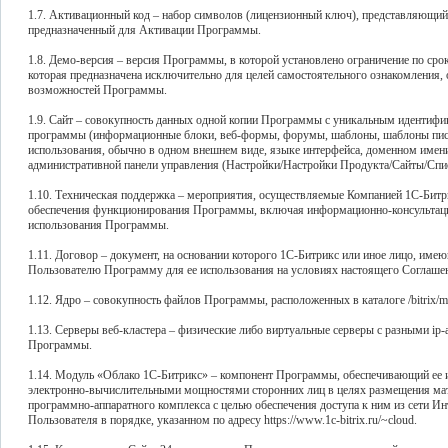
1.7. Активационный код – набор символов (лицензионный ключ), представляющий 
предназначенный для Активации Программы.
1.8. Демо-версия – версия Программы, в которой установлено ограничение по сро
которая предназначена исключительно для целей самостоятельного ознакомления
возможностей Программы.
1.9. Сайт – совокупность данных одной копии Программы с уникальным идентиф
программы (информационные блоки, веб-формы, форумы, шаблоны, шаблоны писем
использования, обычно в одном внешнем виде, языке интерфейса, доменном имени
административной панели управления (Настройки/Настройки Продукта/Сайты/Спис
1.10. Техническая поддержка – мероприятия, осуществляемые Компанией 1С-Битр
обеспечения функционирования Программы, включая информационно-консультац
использования Программы.
1.11. Договор – документ, на основании которого 1С-Битрикс или иное лицо, име
Пользователю Программу для ее использования на условиях настоящего Соглаше
1.12. Ядро – совокупность файлов Программы, расположенных в каталоге /bitrix/mo
1.13. Серверы веб-кластера – физические либо виртуальные серверы с разными ip
Программы.
1.14. Модуль «Облако 1С-Битрикс» – компонент Программы, обеспечивающий ее 
электронно-вычислительными мощностями сторонних лиц в целях размещения мат
программно-аппаратного комплекса с целью обеспечения доступа к ним из сети Ин
Пользователя в порядке, указанном по адресу https://www.1c-bitrix.ru/~cloud.