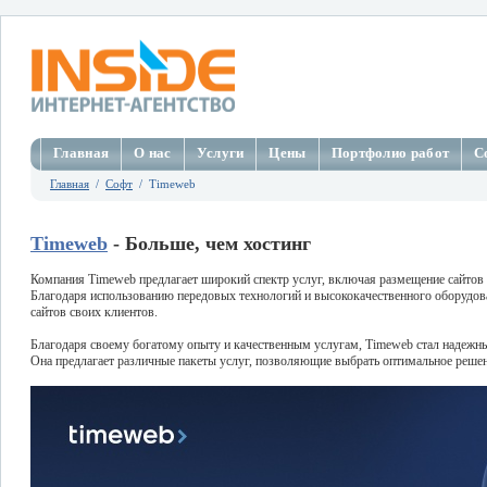
Главная
О нас
Услуги
Цены
Портфолио работ
С
Главная
/
Софт
/ Timeweb
Timeweb
- Больше, чем хостинг
Компания Timeweb предлагает широкий спектр услуг, включая размещение сайтов 
Благодаря использованию передовых технологий и высококачественного оборудов
сайтов своих клиентов.
Благодаря своему богатому опыту и качественным услугам, Timeweb стал надежн
Она предлагает различные пакеты услуг, позволяющие выбрать оптимальное решен