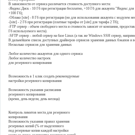
В зависимости от сервиса различается стоимость доступного места:
-Яндекс.Диск - 10 Гб при регистрации бесплатно, +10 Гб для аккаунта "Яндекс для
+100 Гб);
-Облако [site] - 8 Гб при регистрации (но для использования аккаунта с модулем н
-[site] - 2 Гб при регистрации (платные тарифы от [site] для тарифа 2 Тб);
-FTP сервер - объем свободного места и стоимость зависит от компании, предоставл
Гб используемого места).
-SFTP сервер - любой сервер на базе Linux (а так же Windows SSH сервер, наприм
В дальнейшем список доступных драйверов сервисов хранения данных бэкапов и 
Несколько сервисов для хранения данных
Любое количество аккаунтов для одного сервиса
Любое количество настроек
для резервного копирования
Возможность в 1 клик создать рекомендуемые
настройки резервного копирования
Возможность указания расписания
резервного копирования
(время, день недели, день месяца)
Контроль лимитов места для резервного
копирования
Возможность указания правил хранения
резервных копий (% от выделенного
под резервные копии каждой настройки