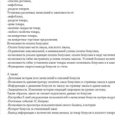
-способа доставки,
-инфоблока,
-раздела товаров.
Установка различных начислений в зависимости от:
-инфоблока,
-раздела товара,
-цены товара,
-наличия скидки на товар,
-любого свойства товара,
-на конкретные товары,
-на конкретные торговые предложения.
Возможности оплаты бонусами:
-Оплата бонусами части заказа, или всего заказа,
-Ограничение максимальной, и минимальной суммы оплаты бонусами,
-возможность указать принцип оплаты бонусами: оплата бонусами в виде частичной 
-возможность гибко настраивать условия оплаты заказов. Условий большое количе
-возможность гибко установить какие товары можно оплачивать бонусами и в како
-Функционал запроса вывода бонусов со счета.
А также:
-Детальная история всех начислений и списаний бонусов
-Возможность администратору оплатить заказ бонусами со страницы заказа в адми
-Информация о движении бонусов по заказу на странице заказа в админ панели.
-Защищённость. Изменение истории операций запрещено на уровне системы.
Таким образом, никто не сможет подтасовать данные по бонусам.
-Настройка E-mail уведомления пользователей о начислении бонусов вунтри моду
-Почтовые события 1С-Битрикс
-Возможность просмотра пользователями своего баланса, и истории
-Возврат бонусов за отмененный заказ
-Вывод информации о количестве начисляемых за товар бонусов в каталоге товаров