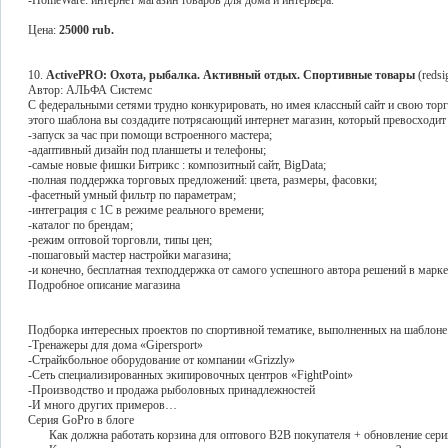
-HomeWare: интернет магазин товаров для дома и интерьера.
Цена:
25000 rub.
10.
ActivePRO: Охота, рыбалка. Активный отдых. Спортивные товары
(redsi
Автор: АЛЬФА Системс
С федеральными сетями трудно конкурировать, но имея классный сайт и свою тор
этого шаблона вы создадите потрясающий интернет магазин, который превосходи
-запуск за час при помощи встроенного мастера;
-адаптивный дизайн под планшеты и телефоны;
-самые новые фишки Битрикс : композитный сайт, BigData;
-полная поддержка торговых предложений: цвета, размеры, фасовки;
-фасетный умный фильтр по параметрам;
-интеграция с 1С в режиме реального времени;
-каталог по брендам;
-режим оптовой торговли, типы цен;
-пошаговый мастер настройки магазина;
-и конечно, бесплатная техподдержка от самого успешного автора решений в марке
Подробное описание магазина
Подборка интересных проектов по спортивной тематике, выполненных на шаблон
-Тренажеры для дома «Gipersport»
-Страйкбольное оборудование от компании «Grizzly»
-Сеть специализированных экипировочных центров «FightPoint»
-Производство и продажа рыболовных принадлежностей
-И много других примеров…
Серия GoPro в блоге
Как должна работать корзина для оптового B2B покупателя + обновление сер