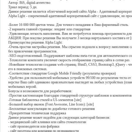
Автор: BiS, digital-агентство
Триал период: 5 дн.
Данное решение является облегченной версией сайта Alpha - Адаптивный корпорат
Alpha Light - cовременный адаптивный корпоративный сайт с удивляющим, но пр
-Более 16 000 000 цветов темы. Для точного попадания в Ваш фирменный стиль.
-2 варианта главной страницы: лендинг или стандартная
-Удивляющая легкость наполнения. Вам не потребуется помощь программиста для 
АКЦИЯ: При покупке решения Вы получаете 3 месяца виртуального хостинга от [sit
Преимущества решения Alpha Light:
-Очень простая настройка решения. Мы серьезно подошли к вопросу наполнения с
без привлечения программистов.
-SEO-подготовленный. Поддерживает шаблоны meta-тэгов для автоматического создан
-Технология композита увеличит скорость отображения страниц сайта в сотни раз.
-Новейшие технологии создания web-страниц. Html5, CSS3, Bootstrap3, jQuery - ч
его в поисковых системах.
-Соответствие стандартам Google Mobile Friendly (результаты проверки)
-Удобство для пользователей мобильных устройств 99/100 по результатам теста от [
верстке Ваш сайт одинаково привлекательно выглядит на любых устройствах (планш
мобильных версий.
Бонусы и возможности для разработчиков:
-Простая кастомизация благодаря стандартной структуре шаблонов и компонентов
-Готовая библиотека стилей и UI-элементов [site]
-Большой выбор иконок (Font Awesome, Line Icons): [site]
-Бесплатные консультации по доработке готового решения
-Приоритетная техническая поддержка
Данное решение может подойти для следующих категорий бизнесов:
- медицинский сайт клиники или сайта стоматологии
- сайт производителя или фабрики
- сайт риэлтора или компании по недвижимости