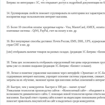
Битрикс по интеграции с 1С, что открывает доступ к подробной документации по 
14. Группировщик свойств поможет сгруппировать по категориям все характеристи
восприятия виде пользователям интернет магазина.
15. Более 10 способов оплаты: кредитные карты - Visa, MasterCard, AMEX, оплата
платежные системы – QiWi, PayPal, счет на оплату и мн. др.
16. Все популярные способы доставки: Почта России, EMS, DHL, UPS, курьерская
стран СНГ и мн. др.
[site] отображать наличие товаров на разных складах. (редакция 1С-Битрикс «Бизн
18. Типы цен: возможность отображать определенный тип цены определенным груп
цены уже со своими скидками (редакция 1С-Битрикс «Бизнес» и выше).
19. Легкое и понятное управление магазином через интерфейс «Эрмитаж» от 1С-Би
содержимым интернет-магазина, упрощает освоение системы управления, снижает
затраты на их обучение, экономит время при внесении любых изменений в интерне
20. Быстрее, чем у конкурентов. Быстрее в 100 раз – значит лучше!
Уникальная технология производства сайтов - «Композитный сайт» - объединяет в с
возможности динамического сайта. С помощью новой технологии время ответа ваш
магазинов. Быстрый ответ страниц сайта влияет на индексацию поисковыми робота
помогает привлекать покупателей на сайт и выделиться среди конкурентов.