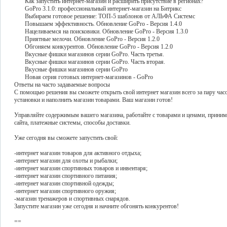
Как запустить интернет-магазин и расширить присутствие в регионах?
GoPro 3.1.0: профессиональный интернет-магазин на Битрикс
Выбираем готовое решение: ТОП-5 шаблонов от АЛЬФА Системс
Повышаем эффективность. Обновление GoPro - Версия 1.4.0
Нацеливаемся на поисковики. Обновление GoPro - Версия 1.3.0
Приятные мелочи. Обновление GoPro - Версия 1.2.0
Обгоняем конкурентов. Обновление GoPro - Версия 1.2.0
Вкусные фишки магазинов серии GoPro. Часть третья.
Вкусные фишки магазинов серии GoPro. Часть вторая.
Вкусные фишки магазинов серии GoPro
Новая серия готовых интернет-магазинов - GoPro
Ответы на часто задаваемые вопросы
С помощью решения вы сможете открыть свой интернет магазин всего за пару часов
установки и наполнить магазин товарами. Ваш магазин готов!
Управляйте содержимым вашего магазина, работайте с товарами и ценами, принима
сайта, платежные системы, способы доставки.
Уже сегодня вы сможете запустить свой:
-интернет магазин товаров для активного отдыха;
-интернет магазин для охоты и рыбалки;
-интернет магазин спортивных товаров и инвентаря;
-интернет магазин спортивного питания;
-интернет магазин спортивной одежды;
-интернет магазин спортивного оружия;
-магазин тренажеров и спортивных снарядов.
Запустите магазин уже сегодня и начните обгонять конкурентов!
==