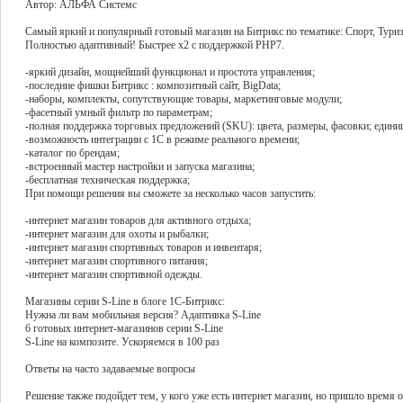
Автор: АЛЬФА Системс
Cамый яркий и популярный готовый магазин на Битрикс по тематике: Спорт, Тури
Полностью адаптивный! Быстрее x2 c поддержкой PHP7.
-яркий дизайн, мощнейший функционал и простота управления;
-последние фишки Битрикс : композитный сайт, BigData;
-наборы, комплекты, сопутствующие товары, маркетинговые модули;
-фасетный умный фильтр по параметрам;
-полная поддержка торговых предложений (SKU): цвета, размеры, фасовки; едини
-возможность интеграции с 1С в режиме реального времени;
-каталог по брендам;
-встроенный мастер настройки и запуска магазина;
-бесплатная техническая поддержка;
При помощи решения вы сможете за несколько часов запустить:
-интернет магазин товаров для активного отдыха;
-интернет магазин для охоты и рыбалки;
-интернет магазин спортивных товаров и инвентаря;
-интернет магазин спортивного питания;
-интернет магазин спортивной одежды.
Магазины серии S-Line в блоге 1С-Битрикс:
Нужна ли вам мобильная версия? Адаптивка S-Line
6 готовых интернет-магазинов серии S-Line
S-Line на композите. Ускоряемся в 100 раз
Ответы на часто задаваемые вопросы
Решение также подойдет тем, у кого уже есть интернет магазин, но пришло время 