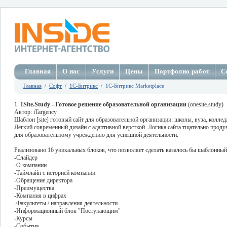
Главная
О нас
Услуги
Цены
Портфолио работ
С
Главная
/
Софт
/
1C-Битрикс
/ 1С-Битрикс Marketplace
1.
1Site.Study - Готовое решение образовательной организации
(onesite.study)
Автор: iTargency
Шаблон [site] готовый сайт для образовательной организации: школы, вуза, коллед
Легкий современный дизайн с адаптивной версткой. Логика сайта тщательно продум
для образовательному учреждению для успешной деятельности.
Реализовано 16 уникальных блоков, что позволяет сделать казалось бы шаблонный
-Слайдер
-О компании
-Таймлайн с историей компании
-Обращение директора
-Преимущества
-Компания в цифрах
-Факультеты / направления деятельности
-Информационный блок "Поступающим"
-Курсы
-События