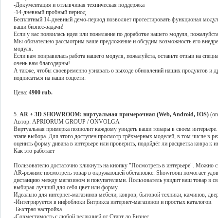
-Документация и отзывчивая техническая поддержка
-14-дневный пробный период
Бесплатный 14-дневный демо-период позволяет протестировать функционал модуля
ваши бизнес-задачи!
Если у вас появилась идея или пожелание по доработке нашего модуля, пожалуйста,
Мы обязательно рассмотрим ваше предложение и обсудим возможность его внедре
модуля.
Если вам понравилась работа нашего модуля, пожалуйста, оставьте отзыв на спец
очень вам благодарны!
А также, чтобы своевременно узнавать о выходе обновлений наших продуктов и 
подписаться на наши соцсети:
Цена:
4900 rub.
5.
AR + 3D SHOWROOM: виртуальная примерочная (Web, Android, IOS)
(on
Автор: APRIORUM GROUP / ONVOLGA
Виртуальная примерка позволит каждому увидеть ваши товары в своем интерьере. 
этапе выбора. Для этого доступен просмотр трёхмерных моделей, в том числе в р
оценить форму дивана в интерьере или проверить, подойдёт ли расцветка ковра к и
Как это работает
Пользователю достаточно кликнуть на кнопку "Посмотреть в интерьере". Можно с
AR-режиме посмотреть товар в окружающей обстановке. Showroom помогает удовл
дистанцию между магазином и покупателями. Пользователь увидит ваш товар в сво
выбирая лучший для себя цвет или форму.
Идеально для интернет-магазинов мебели, ковров, бытовой техники, каминов, двере
-Интегрируется в инфоблоки Битрикса интернет-магазинов и простых каталогов.
-Быстрая настройка
-Совместимость с любой редакцией от Старт до Бизнес.