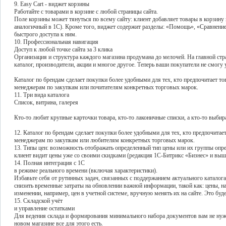
9. Easy Cart - виджет корзины
Работайте с товарами в корзине с любой страницы сайта.
Поле корзины может тянуться по всему сайту: клиент добавляет товары в корзину и
аналогичный в 1С). Кроме того, виджет содержит разделы: «Помощь», «Сравнени
быстрого доступа к ним.
10. Профессиональная навигация
Доступ к любой точке сайта за 3 клика
Организация и структура каждого магазина продумана до мелочей. На главной стр
каталог, производители, акции и многое другое. Теперь ваши покупатели не смогу 
Каталог по брендам сделает покупки более удобными для тех, кто предпочитает т
менеджерам по закупкам или почитателям конкретных торговых марок.
11. Три вида каталога
Список, витрина, галерея
Кто-то любит крупные карточки товара, кто-то лаконичные списки, а кто-то выбир
12. Каталог по брендам сделает покупки более удобными для тех, кто предпочитае
менеджерам по закупкам или любителям конкретных торговых марок.
13. Типы цен: возможность отображать определенный тип цены или их группы опр
клиент видит цены уже со своими скидками (редакция 1С-Битрикс «Бизнес» и выш
14. Полная интеграция с 1С
в режиме реального времени (включая характеристики).
Избавьте себя от рутинных задач, связанных с поддержанием актуального каталог
снизить временные затраты на обновлении важной информации, такой как: цены, нал
изменении, например, цен в учетной системе, вручную менять их на сайте. Это бу
15. Складской учёт
и управление остатками
Для ведения склада и формирования минимального набора документов вам не ну
новом магазине все для этого есть.