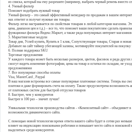
из списка, который вы ему разрешите (например, выбрать черный ремень вместо с
4. Умный фильтр
Поможет подобрать нужный товар
Умный фильтр – это самый эффективный менеджер по продажам в вашем интернет 
нах ответят и получат нужные им товары.
Фильтр легко настраивается по свойствам товарам в любой категории магазина. Это 
цена, диапазон цен и т.д.) – все то, что поможет ваши покупателям сделать прави
функционал фильтра Яндекс.Маркет, а также ряда популярных интернет магазино
5. Маркетинговые модули
Товар дня, Успей купить, Купить в 1 клик, Сопутствующие товары, Старая и новая
Добавьте на сайт таймер убегающей халявы, мотивируйте покупателей на покупку 
6. Полная поддержка SKU
Торговые предложения
У каждого товара может быть несколько размеров, цветов, фасовок и ряда други
смогут видеть изменение фотографии, цены на товар и остатки по складам, не ухо
предложениями
7. Все популярные способы оплаты
Visa, MasterCard , Paypal
В ваш магазин встроены все самые популярные платежные системы. Теперь вы смо
платежи и даже формировать счета на оплату. Также предусмотрена возможность 
от платежных систем для быстрой отгрузки товаров
8. Быстрее, чем у конкурентов
Быстрее в 100 раз – значит лучше!
Уникальная технология производства сайтов - «Композитный сайт» - объединяет в с
возможности динамического сайта.
С помощью новой технологии время ответа вашего сайта будет в сотни раз меньше
влияет на индексацию поисковыми роботами и повышает место сайта в поисковой в
выделиться среди конкурентов.