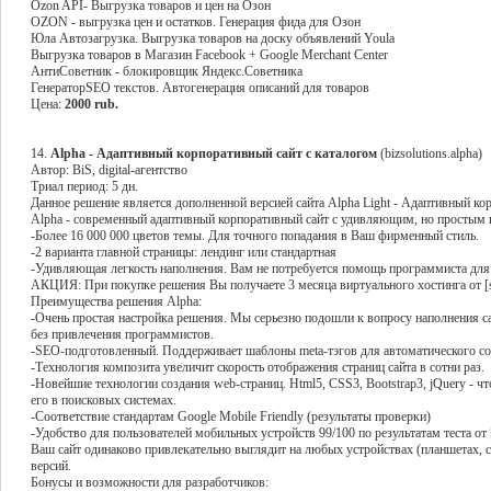
Ozon API- Выгрузка товаров и цен на Озон
OZON - выгрузка цен и остатков. Генерация фида для Озон
Юла Автозагрузка. Выгрузка товаров на доску объявлений Youla
Выгрузка товаров в Магазин Facebook + Google Merchant Center
АнтиСоветник - блокировщик Яндекс.Советника
ГенераторSEO текстов. Автогенерация описаний для товаров
Цена:
2000 rub.
14.
Alpha - Адаптивный корпоративный сайт с каталогом
(bizsolutions.alpha)
Автор: BiS, digital-агентство
Триал период: 5 дн.
Данное решение является дополненной версией сайта Alpha Light - Адаптивный ко
Alpha - cовременный адаптивный корпоративный сайт с удивляющим, но простым 
-Более 16 000 000 цветов темы. Для точного попадания в Ваш фирменный стиль.
-2 варианта главной страницы: лендинг или стандартная
-Удивляющая легкость наполнения. Вам не потребуется помощь программиста для 
АКЦИЯ: При покупке решения Вы получаете 3 месяца виртуального хостинга от [si
Преимущества решения Alpha:
-Очень простая настройка решения. Мы серьезно подошли к вопросу наполнения с
без привлечения программистов.
-SEO-подготовленный. Поддерживает шаблоны meta-тэгов для автоматического создан
-Технология композита увеличит скорость отображения страниц сайта в сотни раз.
-Новейшие технологии создания web-страниц. Html5, CSS3, Bootstrap3, jQuery - ч
его в поисковых системах.
-Соответствие стандартам Google Mobile Friendly (результаты проверки)
-Удобство для пользователей мобильных устройств 99/100 по результатам теста от [
Ваш сайт одинаково привлекательно выглядит на любых устройствах (планшетах, с
версий.
Бонусы и возможности для разработчиков: