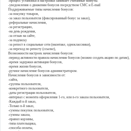
-процесс установки и настройки занимает считанные минуты.
-уведомления о движении бонусов посредством СМС и E-mail
Поддерживаемые типы начисления бонусов:
-за покупку товаров,
-за заказ пользователя (фиксированный бонус за заказ),
-реферальные начисления,
-за регистрацию,
-на день рождения,
-за отзыв на сайте,
-за подписку
-за репост в социальные сети (вконтаке, одноклассники),
-за переход по репосту (ссылке),
Возможности настроек начисления бонусов:
-период активности правила начисления бонусов (можно создать акцию по датам),
-время задержки активации бонусов,
-время жизни бонусов,
-ручное начисление бонусов администратором.
Начисления бонусов в зависимости от:
-сайта,
-группы пользователя,
-конкретного пользователя,
-даты регистрации пользователя,
-интервал с момента оформления 1-го, или n-го заказа пользователя,
-Каждый n-й заказ,
-Только n-й заказ,
-суммы покупок пользователя,
-суммы заказа,
-правил корзины,
-типа плательщика,
-способа оплаты,