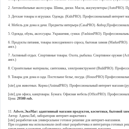
2. Автомобильные аксессуары. Шины, диски. Масла, аккумуляторы (AutoPRO). Про
3. Детские товары и игрушки. Одежда. (KidsPRO). Профессиональный интернет мага
4. Мебель для дома и дачи. Предметы интерьера (CasaPRO). &nbsp;Профессиональн
5. Одежда, обувь, аксессуары. Украшения, сумки. (FashionPRO). Профессиональный
6. Продукты питания, товары повседневного спроса, бытовая химия (MarketPRO).
англ.)
7. Активный отдых. Спортивные товары. Охота, рыбалка. Спортивное оружие (Act
англ.)
8. Строительные материалы, сантехника, электроинструмент (BuildPRO). Профессио
9. Товары для дома и сада. Постельное белье, посуда. (HousePRO) Профессиональны
[site] для животных. Корма (AnimalPRO). Профессиональный интернет магазин (рус
[site] для офиса, канцтовары. Бумага. Офисная мебель (OfficePRO). Профессиональ
Цена:
29500 rub.
11.
Adwex.ЭкоМаг: адаптивный магазин продуктов, косметики, бытовой хими
Автор: АдвексЛаб, лаборатория интернет-маркетинга
[site] разработан как универсальное готовое решение для интернет-магазинов.
При создании мы использовали свой опыт разработчика и интегратора готовых реш
управления и развития собственного действующего интернет-магазина.