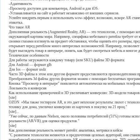
-Адаптивность
-Просмотр доступен для компьютера, Android и для iOS.
-Устанавливается на сайт и работает независимо от внешних сервисов.
Успейте внедрить первым и использовать wow-эффект, возможно, вскоре AR стане
этикетка.
Что такое AR
Дополненная реальность (Augmented Reality, AR) — это технология, с помощью ко
окружающей картины мира. Например, специфика мебельного ритейла требует от к
своими глазами взглянуть на предмет обстановки, чтобы оценить его размеры, пред
открывает перед ритейлом много интересных возможностей. Например, позволяет
будет выглядеть товар в интерьере, понять, как будет смотреться мебель и многое д
Технические особенности
Для работы загружаются каждому товару (или SKU) файлы 3D формата:
Для Android — формат glb
Для Ios — формат usdz
Часто 3D файлы в этом или другом формате предоставляются производителями п
Преобразовать 3d файлы других форматов можно с помощью бесплатных программ
Кнопка "Просмотр в интерьере" появляется автоматически на мобильных телефона
Лояльность и конверсия
Как использование примерочной и 3D увеличивает конверсию: 3D-модели товаров
[site]
OZON «Мы также тестируем AR, и это дает неплохие результаты: пилот с техноло
технику для дома, увеличил конверсию из карточек в покупку на 21 проц."
[site]...
"Уже сейчас, по данным Nielsen, около половины потребителей (51%) готовы испо
реальности (AR/VR) для оценки продуктов."
[site]
Как дополненная реальность меняет ритейл: аналитика, метрики и кейсы
"С развитием технологии меняются и предпочтения целевых аудиторий, они стан
потребителей предпочитают посмотреть AR-контент, а не видеоролик, 76% потреб