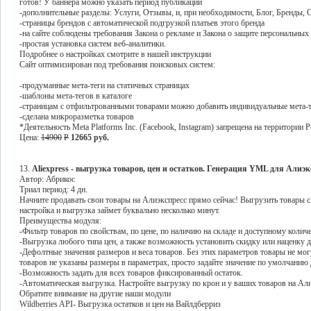
готов! У баннера можно указать период публикации
-дополнительные разделы: Услуги, Отзывы, и, при необходимости, Блог, Бренды, 
-страницы брендов с автоматической подгрузкой платьев этого бренда
-на сайте соблюдены требования Закона о рекламе и Закона о защите персональных
-простая установка систем веб-аналитики.
Подробнее о настройках смотрите в нашей инструкции
Сайт оптимизирован под требования поисковых систем:
-продуманные мета-теги на статичных страницах
-шаблоны мета-тегов в каталоге
-страницам с отфильтрованными товарами можно добавить индивидуальные мета-те
-сделана микроразметка товаров
*Деятельность Meta Platforms Inc. (Facebook, Instagram) запрещена на территории
Цена:
14900
P
12665 руб.
13.
Aliexpress - выгрузка товаров, цен и остатков. Генерация YML для Алиэк
Автор: Абрикос
Триал период: 4 дн.
Начните продавать свои товары на Алиэкспресс прямо сейчас! Выгрузить товары с
настройка и выгрузка займет буквально несколько минут.
Преимущества модуля:
-Фильтр товаров по свойствам, по цене, по наличию на складе и доступному колич
-Выгрузка любого типа цен, а также возможность установить скидку или наценку д
-Дефолтные значения размеров и веса товаров. Без этих параметров товары не мог
товаров не указаны размеры в параметрах, просто задайте значение по умолчанию 
-Возможность задать для всех товаров фиксированный остаток.
-Автоматическая выгрузка. Настройте выгрузку по крон и у ваших товаров на Алиэ
Обратите внимание на другие наши модули
Wildberries API- Выгрузка остатков и цен на Вайлдберриз