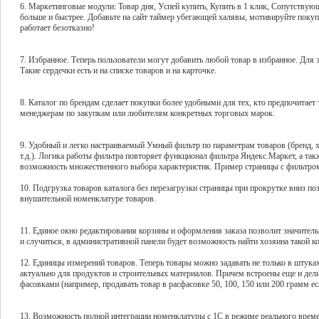
6. Маркетинговые модули: Товар дня, Успей купить, Купить в 1 клик, Сопутствую
больше и быстрее. Добавьте на сайт таймер убегающей халявы, мотивируйте покуп
работает безотказно!
7. Избранное. Теперь пользователи могут добавить любой товар в избранное. Для
Такие сердечки есть и на списке товаров и на карточке.
8. Каталог по брендам сделает покупки более удобными для тех, кто предпочитает
менеджерам по закупкам или любителям конкретных торговых марок.
9. Удобный и легко настраиваемый Умный фильтр по параметрам товаров (бренд, хар
т.д.). Логика работы фильтра повторяет функционал фильтра Яндекс.Маркет, а так
возможность множественного выбора характеристик. Пример страницы с фильтро
10. Подгрузка товаров каталога без перезагрузки страницы при прокрутке вниз поз
внушительной номенклатуре товаров.
11. Единое окно редактирования корзины и оформления заказа позволит значитель
и случиться, в административной панели будет возможность найти хозяина такой к
12. Единицы измерений товаров. Теперь товары можно задавать не только в штуках,
актуально для продуктов и строительных материалов. Причем встроены еще и дел
фасовками (например, продавать товар в расфасовке 50, 100, 150 или 200 грамм ес
13. Возможность полной интеграции номенклатуры с 1С в режиме реального врем