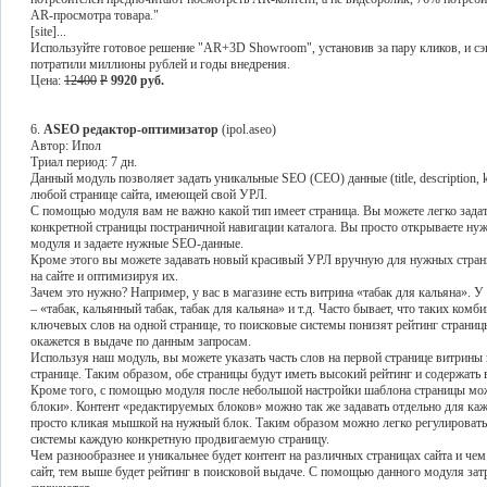
AR-просмотра товара."
[site]...
Используйте готовое решение "AR+3D Showroom", установив за пару кликов, и сэк
потратили миллионы рублей и годы внедрения.
Цена:
12400
P
9920 руб.
6.
ASEO редактор-оптимизатор
(ipol.aseo)
Автор: Ипол
Триал период: 7 дн.
Данный модуль позволяет задать уникальные SEO (СЕО) данные (title, description
любой странице сайта, имеющей свой УРЛ.
С помощью модуля вам не важно какой тип имеет страница. Вы можете легко зада
конкретной страницы постраничной навигации каталога. Вы просто открываете нуж
модуля и задаете нужные SEO-данные.
Кроме этого вы можете задавать новый красивый УРЛ вручную для нужных страни
на сайте и оптимизируя их.
Зачем это нужно? Например, у вас в магазине есть витрина «табак для кальяна».
– «табак, кальянный табак, табак для кальяна» и т.д. Часто бывает, что таких ком
ключевых слов на одной странице, то поисковые системы понизят рейтинг страницы.
окажется в выдаче по данным запросам.
Используя наш модуль, вы можете указать часть слов на первой странице витрины 
странице. Таким образом, обе страницы будут иметь высокий рейтинг и содержат
Кроме того, с помощью модуля после небольшой настройки шаблона страницы м
блоки». Контент «редактируемых блоков» можно так же задавать отдельно для к
просто кликая мышкой на нужный блок. Таким образом можно легко регулировать
системы каждую конкретную продвигаемую страницу.
Чем разнообразнее и уникальнее будет контент на различных страницах сайта и ч
сайт, тем выше будет рейтинг в поисковой выдаче. С помощью данного модуля за