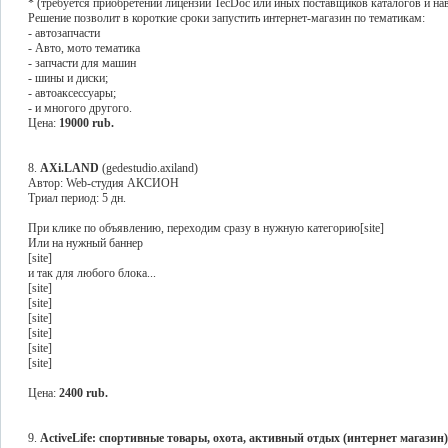
* (требуется приобретении лицензии TecDoc или иных поставщиков каталогов и на
Решение позволит в короткие сроки запустить интернет-магазин по тематикам:
- автозапчасти
- Авто, мото тематика
- запчасти для машин
- шины и диски;
- автоаксессуары;
- и многого другого.
Цена:
19000 rub.
8.
AXi.LAND
(gedestudio.axiland)
Автор: Web-студия АКСИОН
Триал период: 5 дн.
При клике по объявлению, переходим сразу в нужную категорию[site]
Или на нужный баннер
[site]
и так для любого блока...
[site]
[site]
[site]
[site]
[site]
[site]
Цена:
2400 rub.
9.
ActiveLife: cпортивные товары, охота, активный отдых (интернет магазин)