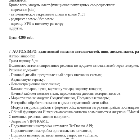
снижаются.
Кроме того, модуль имеет функционал популярных сео-редиректов:
- вырезание [site]
- автоматическое закрывание слэша в конце УРЛ
- редирект с www / без www
- перевод УРЛ к нижнему регистру
и другие.
Цена:
4200 rub.
7.
AUTO.SIMPO: адаптивный магазин автозапчастей, шин, дисков, масел, ра
Автор: simpo.biz
Триал период: 5 дн.
Полностью автоматизированное решение по продаже автозапчастей через интернет
Решение содержит:
- Готовый дизайн, представленный в трех цветовых схемах;
- Адаптивную верстку;
- Демонстрационное наполнение;
- Каталог товаров, цены, карточку товара, корзину товаров;
- Личный кабинет пользователя: персональные данные, история заказов;
- Маркетинговые модули: Скидки/наценки, Популярные товары;
- Настройка обработки заказов в административной части сайта.
- Модуль загрузки прайсов в формате .xlsx позволит загружать прайсы поставщиков
- Общий функционал Интернет-магазина согласно возможностям лицензий "Малый 
С помощью решения можно настроить:
- Запрос по VIN/FRAME;
- Подключение и настройка каталогов TecDoc по API;
- Подключение и настройка оригинальных каталогов;
- Подписка на новости, заказ звонка, запрос по vin/frame;