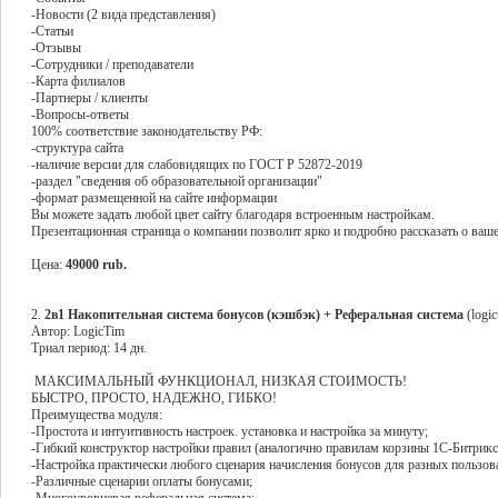
-Новости (2 вида представления)
-Статьи
-Отзывы
-Сотрудники / преподаватели
-Карта филиалов
-Партнеры / клиенты
-Вопросы-ответы
100% соответствие законодательству РФ:
-структура сайта
-наличие версии для слабовидящих по ГОСТ Р 52872-2019
-раздел "сведения об образовательной организации"
-формат размещенной на сайте информации
Вы можете задать любой цвет сайту благодаря встроенным настройкам.
Презентационная страница о компании позволит ярко и подробно рассказать о ваше
Цена:
49000 rub.
2.
2в1 Накопительная система бонусов (кэшбэк) + Реферальная система
(logic
Автор: LogicTim
Триал период: 14 дн.
МАКСИМАЛЬНЫЙ ФУНКЦИОНАЛ, НИЗКАЯ СТОИМОСТЬ!
БЫСТРО, ПРОСТО, НАДЕЖНО, ГИБКО!
Преимущества модуля:
-Простота и интуитивность настроек. установка и настройка за минуту;
-Гибкий конструктор настройки правил (аналогично правилам корзины 1С-Битрикс
-Настройка практически любого сценария начисления бонусов для разных пользова
-Различные сценарии оплаты бонусами;