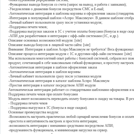
-Многоуровневая реферальная система;
-Функционал вывода бонусов со счета (запрос на вывод, и работа с заявками);
-Уведомления о движении бонусов посредством СМС и E-mail;
-Автоматическая интеграция в шаблоны корзины и оформления заказа (стандартн
-Интеграция в популярный шаблон «Аспро: Максимум». В данном шаблоне отображ
-Личный кабинет пользователя сразу после установки модуля;
-Поддержка печати чеков;
-Поддержка выгрузки заказов в 1С с учетом оплаты бонусами (бонусы в виде скид
-АПИ для разработчиков и интеграции с офф-лайн системами (1С, и др.).
Описание основных возможностей модуля: [site]
Описание вывода бонусов в лицевой части сайта: [site]
Внимание: Интеграция в шаблон Аспро:Максимум не требуется! Весь функционал и
Описание процесса интеграции модуля с 1С и другими офф-лайн системами: [site]
Мы использовали многолетний опыт работы с бонусной системой, собрали все пож
продукт, сочетающий в себе максимально гибкий функционал, и простоту настроек!
-Автоматическая интеграция в шаблон оформления заказа
-Автоматическая интеграция в шаблон корзины
-Личный кабинет пользователя сразу после установки модуля
-Автоматическая интеграция в каталог шаблона Аспро: Максимум
-Простая интеграция в каталог посредством АПИ модуля
Автоматическая интеграция работает со стандартными шаблонами оформления и ко
Поддержка печати чеков при оплате бонусами
Модуль имеет возможность переводить оплату бонусами в скидку на товары. В резу
- Поддержка печати чеков
- Поддержка выгрузки в 1С (бонусы в виде скидки).
Основные преимущества модуля:
-Возможность настроить практически любой сценарий начисления бонусов и оплат
-простота и интуитивность настроек и простота интеграции;
-возможность интеграции с внешними средствами посредством АПИ;
-продуманность функционала, и минимизация нагрузки на сервер.