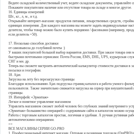
Ведите складской количественный учет, ведите складские документы, управляйте 
Покажите покупателям наличие или отсутствие товара на складе и многое другое.
16. Единицы измерений
Шт., кг., л, м., и т.д.
Открывайте интернет-магазин: продуктов питания, лекарственных средств, стройм
единицах измерения. Для каждого магазина вы можете задать индивидуальные нас
делители, чтобы товар можно было купить порциями / фасовками (например, продав
если делитель =50).
17. Несколько способов доставки
от самовывоза до голубиной почты :)
У ваших покупателей большой выбор вариантов доставки. При заказе товара они
быстрыми почтовыми сервисами: Почта России, EMS, DHL, UPS, курьерская служб
СНГ и мн. др.
Теперь вы сможете настроить автоматический калькулятор стоимости доставки в з
посылки и географии.
18. Ajax
Загрузка на лету без перезагрузки страницы
Благодаря использованию Ajax подгрузка страниц каталога и работа умного фильт
пользователя. Также значительно снижается нагрузка на сервер при внушительной 
страницы.
19. Интерфейс «Эрмитаж»
Легкое и понятное управление магазином
Управлять магазином сможет любой человек без глубоких знаний внутреннего ус
«Эрмитаж» большинство операцией с содержимым сайта и каталогом можно осущес
Работа с торговым каталогом простая, логичная и удобная. А ручная рутинная ра
автоматическими операциями.
==
ВСЕ МАГАЗИНЫ СЕРИИ GO-PRO
1. Профессиональный интернет магазин. Оптовая и розничная торговля (OptPRO) (р