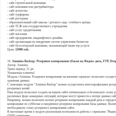
- сайт строительной компании
- сайт компании или дистрибьютора
- сайт агентства
- сайт турфирмы
- сайт ресторана
- образовательный сайт школы / детского сада / учебного центра
- сайт ТСЖ или государственного учреждения
- сайт услуг кредитования
- сайт магазина
- сайт предприятия ландшафтного дизайна
- сайт организации по внедрению систем управления бизнесом
- сайт бухгалтерской компании, оказывающей также юр.услуги
Цена:
11900 rub.
16.
Ammina Backup: Резервное копирование (бэкап на Яндекс диск, FTP, Drop
Автор: Ammina
Триал период: 21 дн.
Уважаемые клиенты!
Модуль «Ammina: Резервное копирование на внешние сервисы» позволяет осуществ
хранения данных.
С помощью модуля "Ammina Backup" можно осуществить многопрофильное резерв
резервных копий.
Наш модуль позволяет создать на вашем сайте оптимальную и безопасную схему р
различных форс-мажорных ситуаций, которые могут привести к потере данных сай
Например, можно включить полное резервное копирование каждый день в определен
копирование по субботам и ежедневное резервное копирование базы данных. Количе
необходимую схему резервного копирования сайта.
В настоящее время в модуле реализована возможность работы с сервисами "Яндекс.
(SSH) серверами.