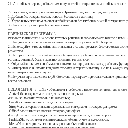
21. Английская версия добавит вам покупателей, говорящих на английском языке.
22. Удобное администрирование через Эрмитаж: подсветили – редактируйте
1. Добавляйте товары, статьи, новости без входа в админку
2. Управлять магазином сможет любой человек без глубоких знаний внутреннего
3. Экономьте время при обновлении сайта
==
ПАРТНЕРСКАЯ ПРОГРАММА
Разрабатывайте сайты на основе готовых решений и зарабатывайте вместе с нами
1. Получайте скидки согласно вашему партнерскому статусу 1С-Битрикс.
2. Используйте готовые сайты или магазины в своих проектах. Это огромная экон
результата.
3. Не теряйте клиентов с небольшими бюджетами. Добавьте в ваше коммерческое 
готовых решений, будете приятно удивлены результатом.
4. Обращайтесь к нам с любыми вопросами: как продать или как доработать фун
5. Интеграция с 1С нужна каждому второму интернет магазину. Но не в каждой ст
интеграторы к вашим услугам.
6. Получите приглашение в клуб «Золотых партнеров» и дополнительные привилеги
всегда поможем.
===
НОВАЯ СЕРИЯ «S- LINE» объединяет в себе сразу несколько интернет-магазинов
-ActiveLife: интернет магазин для активного отдыха;
-PetHouse: магазин товаров для животных;
-LoveKids: интернет магазин детских товаров;
-StroyMart: интернет магазин строительных материалов и товаров для дома;
-OfficeSpace: интернет магазин товаров для офиса.
-EveryDay: магазин продуктов питания и товаров повседневного спроса.
-FashionShow: интернет магазин одежды, обуви, сумок и аксессуаров.
-MediaMart: интернет магазин электроники, бытовой техники.