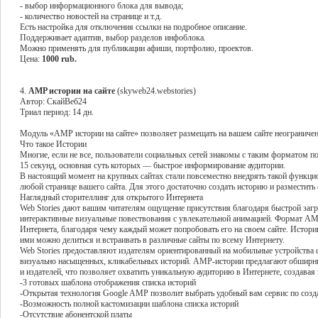
- выбор информационного блока для вывода;
- количество новостей на странице и т.д.
Есть настройка для отключения ссылки на подробное описание.
Поддерживает адаптив, выбор разделов инфоблока.
Можно применять для публикации афиши, портфолио, проектов.
Цена:
1000 rub.
4.
AMP истории на сайте
(skyweb24.webstories)
Автор: СкайВеб24
Триал период: 14 дн.
Модуль «AMP истории на сайте» позволяет размещать на вашем сайте неограниче
Что такое Истории
Многие, если не все, пользователи социальных сетей знакомы с таким форматом 
15 секунд, основная суть которых — быстрое информирование аудитории.
В настоящий момент на крупных сайтах стали повсеместно внедрять такой функцио
любой странице вашего сайта. Для этого достаточно создать историю и разместить 
Наглядный сторителлинг для открытого Интернета
Web Stories дают вашим читателям ощущение присутствия благодаря быстрой заг
интерактивные визуальные повествования с увлекательной анимацией. Формат AM
Интернета, благодаря чему каждый может попробовать его на своем сайте. Истори
ими можно делиться и встраивать в различные сайты по всему Интернету.
Web Stories предоставляют издателям ориентированный на мобильные устройства 
визуально насыщенных, кликабельных историй. AMP-истории предлагают обширн
и издателей, что позволяет охватить уникальную аудиторию в Интернете, создавая
-3 готовых шаблона отображения списка историй
-Открытая технология Google AMP позволит выбрать удобный вам сервис по созд
-Возможность полной кастомизации шаблона списка историй
-Отсутствие абонентской платы