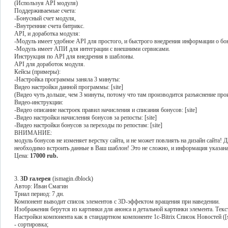
(Используя API модуля)
Поддерживаемые счета:
-Бонусный счет модуля,
-Внутренние счета битрикс.
API, и доработка модуля:
-Модуль имеет удобное API для простого, и быстрого внедрения информации о бон
-Модуль имеет АПИ для интеграции с внешними сервисами.
Инструкция по API для внедрения в шаблоны.
API для доработок модуля.
Кейсы (примеры):
-Настройка программы заняла 3 минуты:
Видео настройки данной программы: [site]
(Видео чуть дольше, чем 3 минуты, потому что там производится разъяснение пр
Видео-инструкции:
-Видео описание настроек правил начисления и списания бонусов: [site]
-Видео настройки начисления бонусов за репосты: [site]
-Видео настройки бонусов за переходы по репостам: [site]
ВНИМАНИЕ:
модуль бонусов не изменяет верстку сайта, и не может повлиять на дизайн сайта! 
необходимо встроить данные в Ваш шаблон! Это не сложно, и информация указана
Цена:
17000 rub.
3.
3D галерея
(ismagin.dblock)
Автор: Иван Смагин
Триал период: 7 дн.
Компонент выводит список элементов с 3D-эффектом вращения при наведении.
Изображения берутся из картинки для анонса и детальной картинки элемента. Текст
Настройки компонента как в стандартном компоненте 1с-Bitrix Список Новостей ([s
- сортировка;