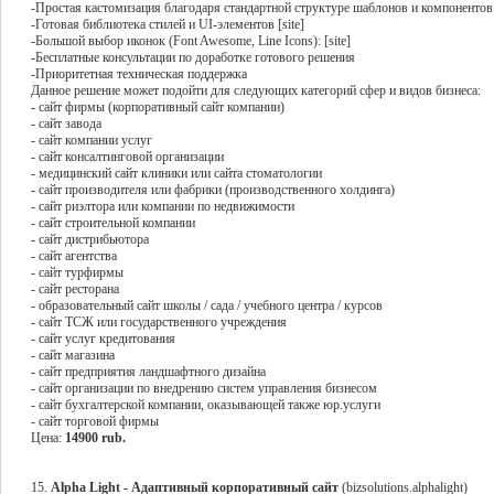
-Простая кастомизация благодаря стандартной структуре шаблонов и компонентов
-Готовая библиотека стилей и UI-элементов [site]
-Большой выбор иконок (Font Awesome, Line Icons): [site]
-Бесплатные консультации по доработке готового решения
-Приоритетная техническая поддержка
Данное решение может подойти для следующих категорий сфер и видов бизнеса:
- сайт фирмы (корпоративный сайт компании)
- сайт завода
- сайт компании услуг
- сайт консалтинговой организации
- медицинский сайт клиники или сайта стоматологии
- сайт производителя или фабрики (производственного холдинга)
- сайт риэлтора или компании по недвижимости
- сайт строительной компании
- сайт дистрибьютора
- сайт агентства
- сайт турфирмы
- сайт ресторана
- образовательный сайт школы / сада / учебного центра / курсов
- сайт ТСЖ или государственного учреждения
- сайт услуг кредитования
- сайт магазина
- сайт предприятия ландшафтного дизайна
- сайт организации по внедрению систем управления бизнесом
- сайт бухгалтерской компании, оказывающей также юр.услуги
- сайт торговой фирмы
Цена:
14900 rub.
15.
Alpha Light - Адаптивный корпоративный сайт
(bizsolutions.alphalight)