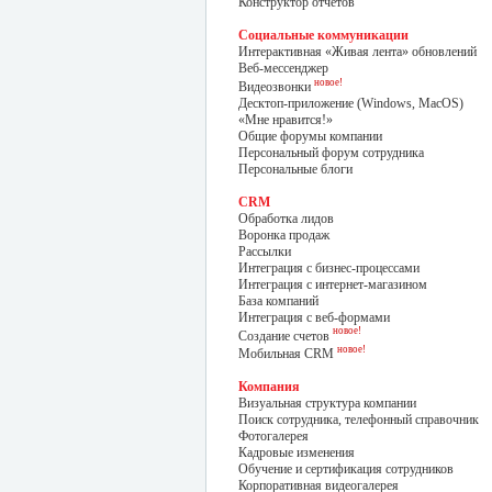
Конструктор отчетов
Социальные коммуникации
Интерактивная «Живая лента» обновлений
Веб-мессенджер
новое!
Видеозвонки
Десктоп-приложение (Windows, MacOS)
«Мне нравится!»
Общие форумы компании
Персональный форум сотрудника
Персональные блоги
CRM
Обработка лидов
Воронка продаж
Рассылки
Интеграция с бизнес-процессами
Интеграция с интернет-магазином
База компаний
Интеграция с веб-формами
новое!
Создание счетов
новое!
Мобильная CRM
Компания
Визуальная структура компании
Поиск сотрудника, телефонный справочник
Фотогалерея
Кадровые изменения
Обучение и сертификация сотрудников
Корпоративная видеогалерея