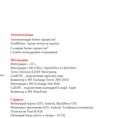
Автоматизация
1
Автоматизация бизнес-процессов
Send&Save. Архив почты на портале
2
Создание бизнес-процессов
Служба техподдержки сотрудников
Интеграция
Интеграция с «1С»
Интеграция с MS Office, OpenOffice и LibreOffice
Active Directory/LDAP Интегратор
ами
CardDAV - подключение адресных книг
Коннектор к MS Exchange Server 2007/2010
Интеграция с MS Exchange Web Mail
CalDAV - подключение календарей Google, Apple
Коннектор к MS SharePoint
Сервисы
Мобильный портал (iOS, Android, BlackBerry OS)
Мобильное приложение (iOS, Android. Телефоны и планшеты)
Технология Push & Pull
Облачный бэкап (место в облаке - 10 Гб)