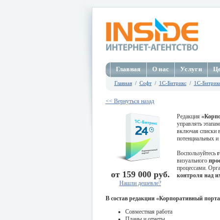
Главная
О нас
Услуги
Ц
Главная
/
Софт
/
1C-Битрикс
/
1С-Битрик
<< Вернуться назад
Редакция
«Корпо
управлять этапа
включая списки 
потенциальных и
Воспользуйтесь
г
визуального
про
процессами. Орг
от 159 000 руб.
контроля над и
Нашли дешевле?
В состав редакции «
Корпоративный порта
Совместная работа
Планы и отчеты