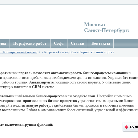
Москва:
Санкт-Петербург:
ены
Портфолио работ
Софт
Статьи
Контакты
с: Корпоративный портал
/ «Битрикс24» в коробке - Корпоративный портал
ративный портал»
позволяет
а
втоматизировать бизнес-процессы компании
и
ми процессов и всеми действиями, необходимыми для их исполнения.
Управляйте спис
в рабочих группах.
Анализируйте
посещаемость своего портала. Учитывайте своих
 текущих клиентов в
CRM
системе.
отовыми шаблонами бизнес-процессов или создайте свои.
Настройте с помощью
ектирования произвольных бизнес-процессов
управление самыми разными бизнес-
анизуйте
коллективную работу
, задействовав бизнес-процессы и включить элементы
х выполнением
. Работа в компании станет более слаженной, управляемой и эффективно
л
» включены группы функций: