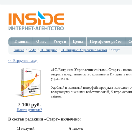
Главная
О нас
Услуги
Цены
Портфолио работ
С
Главная
/
Софт
/
1C-Битрикс
/
1С-Битрикс: Управление сайтом
/ Старт
<< Вернуться назад
«1С-Битрикс: Управление сайтом - Старт»
- позво
открыть представительство компании в Интернете или
управления.
Удобный и понятный интерфейс продукта позволяет о
владеющему знаниями веб-технологий, быстро освоить
сайтом.
7 100 руб.
Нашли дешевле?
В состав редакции «Старт» включено:
11 модулей
А также: