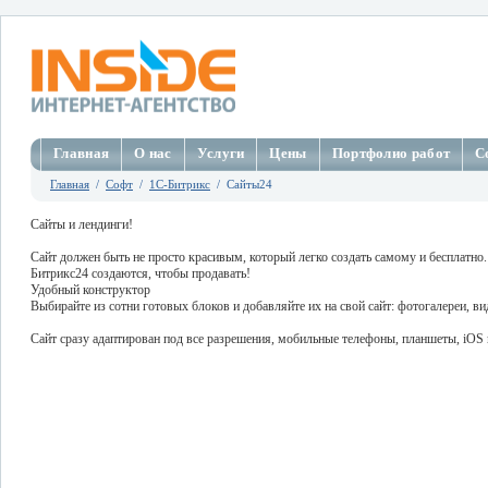
Главная
О нас
Услуги
Цены
Портфолио работ
С
Главная
/
Софт
/
1C-Битрикс
/ Сайты24
Сайты и лендинги!
Сайт должен быть не просто красивым, который легко создать самому и бесплатно.
Битрикс24 создаются, чтобы продавать!
Удобный конструктор
Выбирайте из сотни готовых блоков и добавляйте их на свой сайт: фотогалереи, 
Сайт сразу адаптирован под все разрешения, мобильные телефоны, планшеты, iOS 