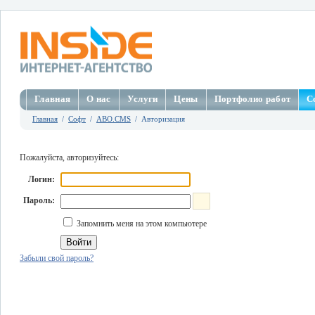
Главная
О нас
Услуги
Цены
Портфолио работ
С
Главная
/
Софт
/
ABO.CMS
/ Авторизация
Пожалуйста, авторизуйтесь:
Логин:
Пароль:
Запомнить меня на этом компьютере
Забыли свой пароль?