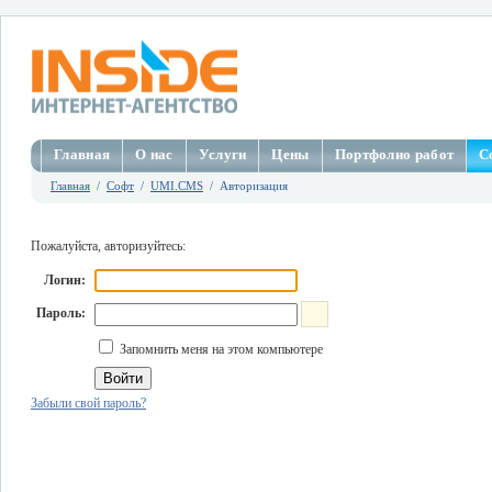
Главная
О нас
Услуги
Цены
Портфолио работ
С
Главная
/
Софт
/
UMI.CMS
/ Авторизация
Пожалуйста, авторизуйтесь:
Логин:
Пароль:
Запомнить меня на этом компьютере
Забыли свой пароль?